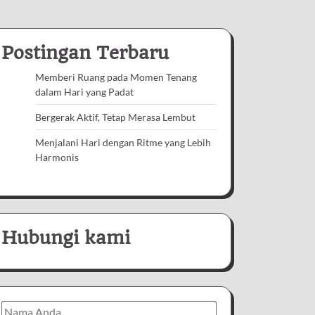
Postingan Terbaru
Memberi Ruang pada Momen Tenang
dalam Hari yang Padat
Bergerak Aktif, Tetap Merasa Lembut
Menjalani Hari dengan Ritme yang Lebih
Harmonis
Hubungi kami