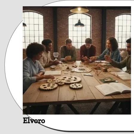
Skip
to
content
Elvoro