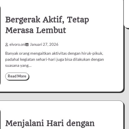
Bergerak Aktif, Tetap
Merasa Lembut
elvoro.onl
Januari 27, 2026
Banyak orang mengaitkan aktivitas dengan hiruk-pikuk,
padahal kegiatan sehari-hari juga bisa dilakukan dengan
suasana yang…
Read More
Menjalani Hari dengan