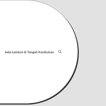
Jeda Lembut di Tengah Kesibukan