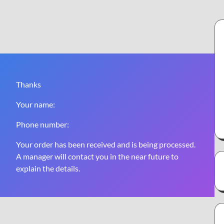
Thanks
Your name:
Phone number:
Your order has been received and is being processed.
A manager will contact you in the near future to
explain the details.